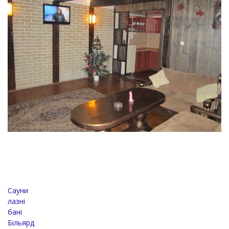
Сауни
лазні
бані
Більярд