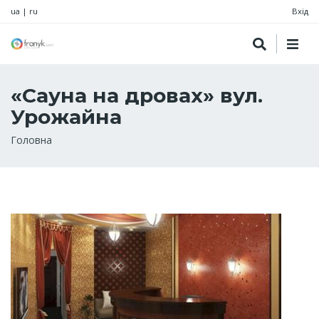
ua
|
ru
Вхід
«Сауна на дровах» вул.
Урожайна
Рядок
Головна
навіґації