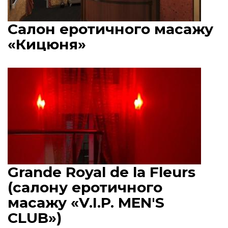
Салон еротичного масажу
«Кицюня»
Grande Royal de la Fleurs
(салону еротичного
масажу «V.I.P. MEN'S
CLUB»)