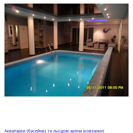
Аквапарки (басейни) та льодові арени (ковзанки)