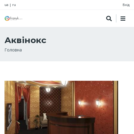
ua
|
ru
Вхід
Аквінокс
Рядок
Головна
навіґації