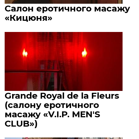
Салон еротичного масажу
«Кицюня»
Grande Royal de la Fleurs
(салону еротичного
масажу «V.I.P. MEN'S
CLUB»)