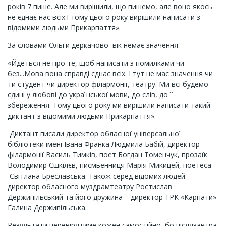
років 7 пише. Але ми вирішили, що пишемо, але воно якось
не єднає нас всіх.І тому цього року вирішили написати з
відомими людьми Прикарпаття».
За словами Ольги деркачової вік немає значення:
«Йдеться не про те, щоб написати з помилками чи
без...Мова вона справді єднає всіх. І тут не має значення чи
ти студент чи директор філармонії, театру. Ми всі будемо
єдині у любові до української мови, до слів, до її
збереження. Тому цього року ми вирішили написати такий
диктант з відомими людьми Прикарпаття».
Диктант писали директор обласної універсальної
бібліотеки імені Івана Франка Людмила Бабій, директор
філармонії Василь Тимків, поет Богдан Томенчук, прозаїк
Володимир Єшкілєв, писмьенниця Марія Микицей, поетеса
Світлана Бреславська. Також серед відомих людей
директор обласного муздрамтеатру Ростислав
Держипільський та його дружина – директор ТРК «Карпати»
Галина Держипільська.
Результати перевірятиме кожен самостійно, бо післязавтра