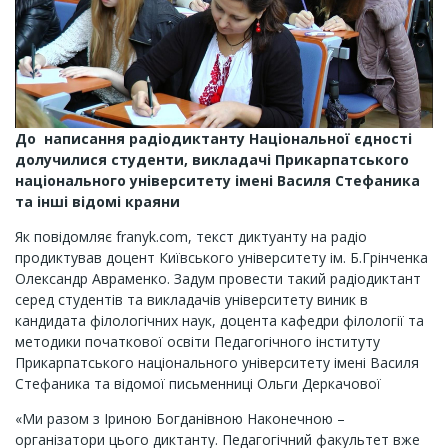
До написання радіодиктанту Національної єдності
долучилися студенти, викладачі Прикарпатського
національного університету імені Василя Стефаника
та інші відомі краяни
Як повідомляє franyk.com, текст диктуанту на радіо
продиктував доцент Київського університету ім. Б.Грінченка
Олександр Авраменко. Задум провести такий радіодиктант
серед студентів та викладачів університету виник в
кандидата філологічних наук, доцента кафедри філології та
методики початкової освіти Педагогічного інституту
Прикарпатського національного університету імені Василя
Стефаника та відомої письменниці Ольги Деркачової
«Ми разом з Іриною Богданівною Наконечною –
організатори цього диктанту. Педагогічний факультет вже