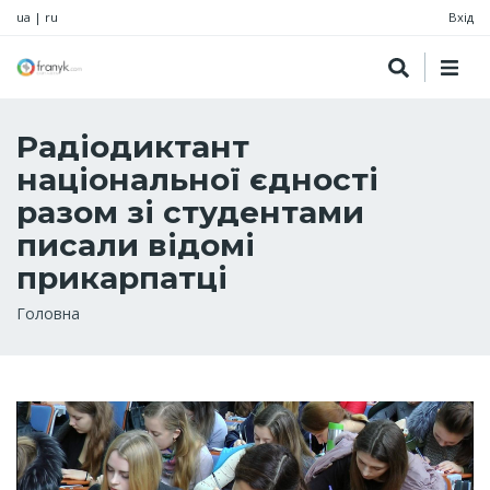
ua
|
ru
Вхід
Радіодиктант
національної єдності
разом зі студентами
писали відомі
прикарпатці
Рядок
Головна
навіґації