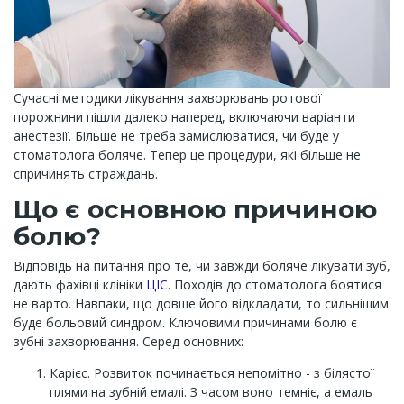
Сучасні методики лікування захворювань ротової
порожнини пішли далеко наперед, включаючи варіанти
анестезії. Більше не треба замислюватися, чи буде у
стоматолога боляче. Тепер це процедури, які більше не
спричинять страждань.
Що є основною причиною
болю?
Відповідь на питання про те, чи завжди боляче лікувати зуб,
дають фахівці клініки
ЦІС
. Походів до стоматолога боятися
не варто. Навпаки, що довше його відкладати, то сильнішим
буде больовий синдром. Ключовими причинами болю є
зубні захворювання. Серед основних:
Карієс. Розвиток починається непомітно - з білястої
плями на зубній емалі. З часом воно темніє, а емаль