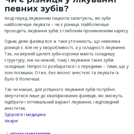
певних зубів?
Іноді перед лікуванням пацієнти запитують, які зуби
найболючіше лікувати – чи є різниця. Найболючіше
проходить лікування зубів з глибоким проникненням карієсу.
Однак деякі фахівці все ж таки уточнюють, що невелика
різниця є. Але не у хворобливості, а у складності лікування.
Так, на верхній щелепі зуби-коронки мають складнішу
структуру, ніж на нижній, тому і лікування таких зубів
складніше. Непросто розбиратися і з передніми – тими, що у
зоні посмішки. Отже, без якісної анестезії та лікувати їх
було б болючіше.
Так чи інакше, для успішного лікування зубів потрібно
звертатися лише до кваліфікованих фахівців, які зможуть
підібрати і оптимальний варіант лікування, і відповідний
анестетик.
Здоров'я і медицина
лікарні