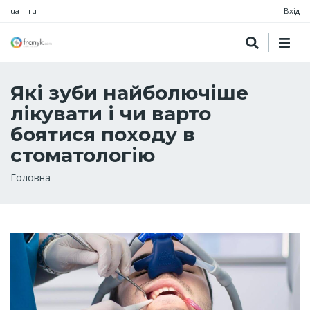
ua
|
ru
Вхід
Які зуби найболючіше
лікувати і чи варто
боятися походу в
стоматологію
Рядок
Головна
навіґації