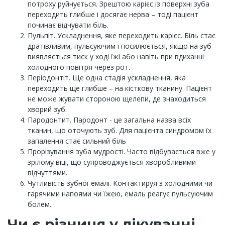
потроху руйнується. Зрештою карієс із поверхні зуба
переходить глибше і досягає нерва – тоді пацієнт
починає відчувати біль.
Пульпіт. Ускладнення, яке переходить карієс. Біль стає
дратівливим, пульсуючим і посилюється, якщо на зуб
виявляється тиск у ході їжі або навіть при вдиханні
холодного повітря через рот.
Періодонтіт. Ще одна стадія ускладнення, яка
переходить ще глибше – на кісткову тканину. Пацієнт
не може жувати стороною щелепи, де знаходиться
хворий зуб.
Пародонтит. Пародонт - це загальна назва всіх
тканин, що оточують зуб. Для пацієнта синдромом їх
запалення стає сильний біль
Прорізування зуба мудрості. Часто відбувається вже у
зрілому віці, що супроводжується хворобливими
відчуттями.
Чутливість зубної емалі. Контактируя з холодними чи
гарячими напоями чи їжею, емаль реагує пульсуючим
болем.
Чи є різниця у лікуванні