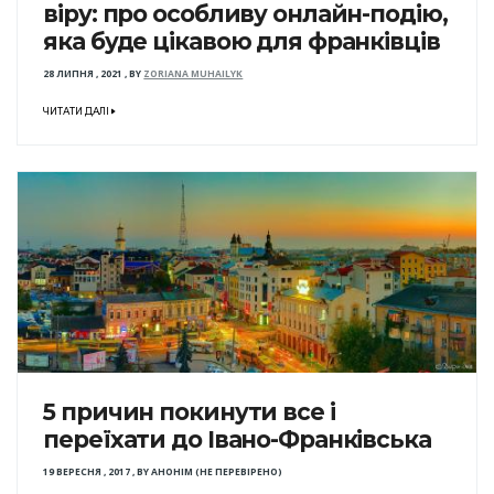
віру: про особливу онлайн-подію,
яка буде цікавою для франківців
28 ЛИПНЯ , 2021
,
BY
ZORIANA MUHAILYK
ЧИТАТИ ДАЛІ
5 причин покинути все і
переїхати до Івано-Франківська
19 ВЕРЕСНЯ , 2017
,
BY
АНОНІМ (НЕ ПЕРЕВІРЕНО)