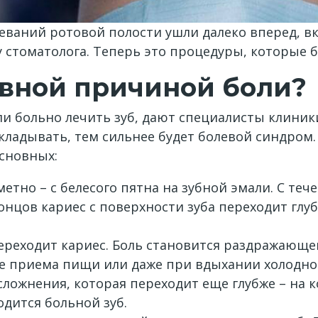
ваний ротовой полости ушли далеко вперед, в
у стоматолога. Теперь это процедуры, которые 
овной причиной боли?
 ли больно лечить зуб, дают специалисты клини
откладывать, тем сильнее будет болевой синдро
основных:
метно – с белесого пятна на зубной эмали. С те
онцов кариес с поверхности зуба переходит глуб
ереходит кариес. Боль становится раздражающе
де приема пищи или даже при вдыхании холодног
ложнения, которая переходит еще глубже – на 
одится больной зуб.