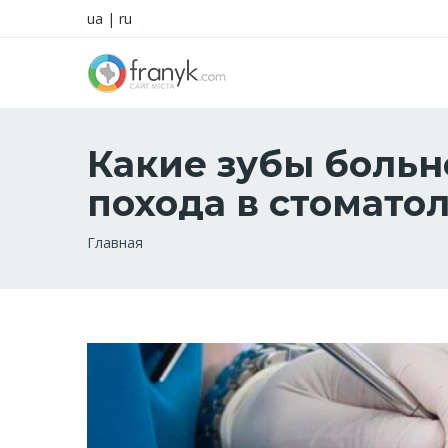
ua
|
ru
Какие зубы больне
похода в стомато
Строка
Главная
навигации