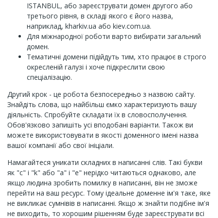
ISTANBUL, або зареєструвати домен другого або
третього рівня, в складі якого є його назва,
наприклад, kharkiv.ua або kiev.com.ua.
Для міжнародної роботи варто вибирати загальний
домен.
Тематичні домени підійдуть тим, хто працює в строго
окресленій галузі і хоче підкреслити свою
спеціалізацію.
Другий крок - це робота безпосередньо з назвою сайту.
Знайдіть слова, що найбільш ємко характеризують вашу
діяльність. Спробуйте складати їх в словосполучення.
Обов'язково запишіть усі вподобані варіанти. Також ви
можете використовувати в якості доменного імені назва
вашої компанії або свої ініціали.
Намагайтеся уникати складних в написанні слів. Такі букви
як "c" і "k" або "a" і "e" нерідко читаються однаково, але
якщо людина зробить помилку в написанні, він не зможе
перейти на ваш ресурс. Тому ідеальне доменне ім'я таке, яке
не викликає сумнівів в написанні. Якщо ж знайти подібне ім'я
не виходить, то хорошим рішенням буде зареєструвати всі