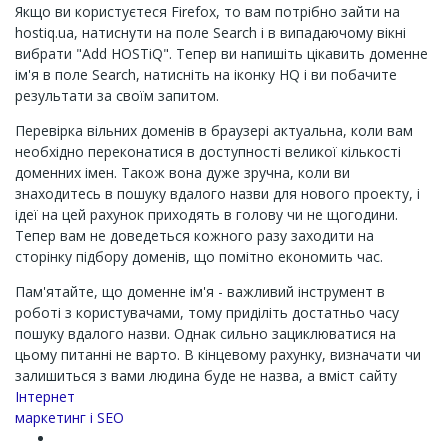
Якщо ви користуєтеся Firefox, то вам потрібно зайти на
hostiq.ua, натиснути на поле Search і в випадаючому вікні
вибрати "Add HOSTiQ". Тепер ви напишіть цікавить доменне
ім'я в поле Search, натисніть на іконку HQ і ви побачите
результати за своїм запитом.
Перевірка вільних доменів в браузері актуальна, коли вам
необхідно переконатися в доступності великої кількості
доменних імен. Також вона дуже зручна, коли ви
знаходитесь в пошуку вдалого назви для нового проекту, і
ідеї на цей рахунок приходять в голову чи не щогодини.
Тепер вам не доведеться кожного разу заходити на
сторінку підбору доменів, що помітно економить час.
Пам'ятайте, що доменне ім'я - важливий інструмент в
роботі з користувачами, тому приділіть достатньо часу
пошуку вдалого назви. Однак сильно зациклюватися на
цьому питанні не варто. В кінцевому рахунку, визначати чи
залишиться з вами людина буде не назва, а вміст сайту
Channel
Інтернет
маркетинг і SEO