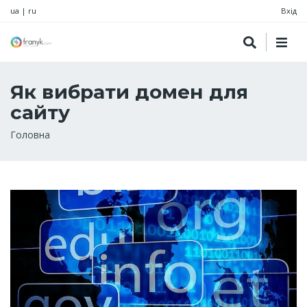
ua
|
ru
Вхід
Як вибрати домен для
сайту
Рядок
Головна
навіґації