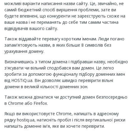
можливі варіанти написання назви сайту. Це, звичайно, не
самий бюджетний спосіб вирішення проблеми, зате ви
будете впевнені, що конкуренти не зареєструють схоже на
ваше назва і не переманять до себе тим самим частина
відвідувачів вашого сайту.
Також віддавайте перевагу коротким іменам. Люди погано
запам'ятовують назви, в яких більше 8 символів без
урахування домену.
Визначившись з типом домена і підібравши назву, необхідно
з'ясувати чи вільний сподобався вам домен. Це легко
зробити за допомогою функціоналу підбору доменних імен
від HOSTiQ.ua. Він дозволяє швидко перевірити вільні
домени в великій кількості доменних зон.
Також можна дізнатися чи доступний домен безпосередньо
в Chrome або Firefox.
Якщо ви використовуєте Chrome, напишіть в адресному
рядку hostiq.ua, натисніть пробіл і після вертикальної риски
напишіть доменне ім'я, яке ви хочете перевірити.