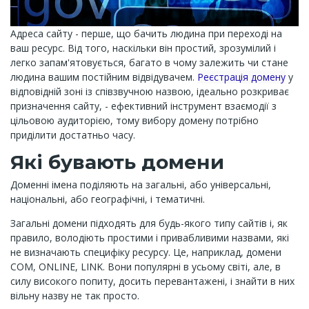
Адреса сайту - перше, що бачить людина при переході на
ваш ресурс. Від того, наскільки він простий, зрозумілий і
легко запам'ятовується, багато в чому залежить чи стане
людина вашим постійним відвідувачем.
Реєстрація домену
у
відповідній зоні із співзвучною назвою, ідеально розкриває
призначення сайту, - ефективний інструмент взаємодії з
цільовою аудиторією, тому вибору домену потрібно
приділити достатньо часу.
Які бувають домени
Доменні імена поділяють на загальні, або універсальні,
національні, або географічні, і тематичні.
Загальні домени підходять для будь-якого типу сайтів і, як
правило, володіють простими і привабливими назвами, які
не визначають специфіку ресурсу. Це, наприклад, домени
COM, ONLINE, LINK. Вони популярні в усьому світі, але, в
силу високого попиту, досить перевантажені, і знайти в них
вільну назву не так просто.