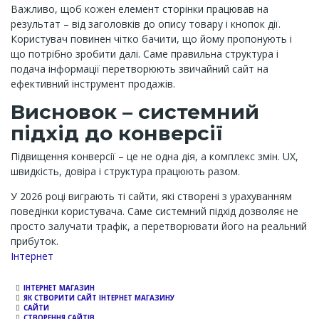
Важливо, щоб кожен елемент сторінки працював на
результат – від заголовків до опису товару і кнопок дії.
Користувач повинен чітко бачити, що йому пропонують і
що потрібно зробити далі. Саме правильна структура і
подача інформації перетворюють звичайний сайт на
ефективний інструмент продажів.
Висновок – системний
підхід до конверсії
Підвищення конверсії – це не одна дія, а комплекс змін. UX,
швидкість, довіра і структура працюють разом.
У 2026 році виграють ті сайти, які створені з урахуванням
поведінки користувача. Саме системний підхід дозволяє не
просто залучати трафік, а перетворювати його на реальний
прибуток.
Channel
Інтернет
ІНТЕРНЕТ МАГАЗИН
ЯК СТВОРИТИ САЙТ ІНТЕРНЕТ МАГАЗИНУ
САЙТИ
СТВОРЕННЯ САЙТІВ