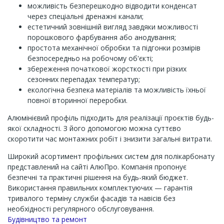
можливість безперешкодно відводити конденсат
через спеціальні дренажні канали;
естетичний зовнішній вигляд завдяки можливості
порошкового фарбування або анодування;
простота механічної обробки та підгонки розмірів
безпосередньо на робочому об'єкті;
збереження початкової жорсткості при різких
сезонних перепадах температур;
екологічна безпека матеріалів та можливість їхньої
повної вторинної переробки.
Алюмінієвий профіль підходить для реалізації проєктів будь-
якої складності. З його допомогою можна суттєво
скоротити час монтажних робіт і знизити загальні витрати.
Широкий асортимент профільних систем для полікарбонату
представлений на сайті АлюПро. Компанія пропонує
безпечні та практичні рішення на будь-який бюджет.
Використання правильних комплектуючих — гарантія
тривалого терміну служби фасадів та навісів без
необхідності регулярного обслуговування.
Channel
Будівництво та ремонт