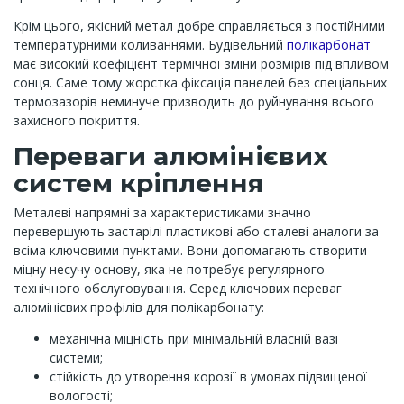
Крім цього, якісний метал добре справляється з постійними
температурними коливаннями. Будівельний
полікарбонат
має високий коефіцієнт термічної зміни розмірів під впливом
сонця. Саме тому жорстка фіксація панелей без спеціальних
термозазорів неминуче призводить до руйнування всього
захисного покриття.
Переваги алюмінієвих
систем кріплення
Металеві напрямні за характеристиками значно
перевершують застарілі пластикові або сталеві аналоги за
всіма ключовими пунктами. Вони допомагають створити
міцну несучу основу, яка не потребує регулярного
технічного обслуговування. Серед ключових переваг
алюмінієвих профілів для полікарбонату:
механічна міцність при мінімальній власній вазі
системи;
стійкість до утворення корозії в умовах підвищеної
вологості;