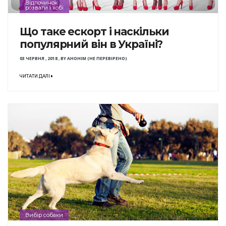
Відпочинок
розваги і хобі
Що таке ескорт і наскільки
популярний він в Україні?
03 ЧЕРВНЯ , 2018
,
BY
АНОНІМ (НЕ ПЕРЕВІРЕНО)
ЧИТАТИ ДАЛІ
Вибір собаки