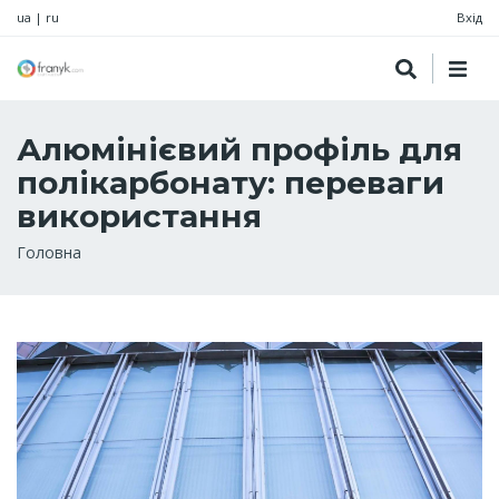
ua
|
ru
Вхід
Алюмінієвий профіль для
полікарбонату: переваги
використання
Рядок
Головна
навіґації