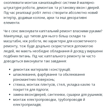
охоплювати монтаж каналізаційної системи й малярно-
штукатурні роботи, демонтаж та установку вікон і дверей.
Під час реалізації робіт легко створити абсолютно новий
інтер’єр, додавши колони, арки та інші декоративні
елементи.
Чи є сенс виконувати капітальний ремонт власними руками?
Маніпуляції, що типові для нього більш складні та
масштабні, ніж роботи, які характерні для косметичного
ремонту, тож буде доцільно скористатися допомогою
людей, які мають необхідне обладнання й досвід у вирішенні
подібних питань. Під час капітального ремонту їм часто
доводиться виконувати такі завдання:
демонтаж матеріалів і конструкцій;
шпаклювання, фарбування та обклеювання
різноманітних поверхонь;
стяжка, монтаж плінтусів, стелі, укладка кахлю та
покриття для підлоги;
заміна вікон/дверей, сантехніки, сушарки для рушників;
монтаж електропроводки, трубопроводів й
електроприладів;