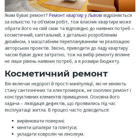
Яким буває ремонт?
Ремонт квартир у Львові
відрізняється
за кількістю та об’ємом робіт, тож власник квартири може
обрати його на свій смак та відповідно до наявних потреб –
косметичний, капітальний, з детально розробленим
дизайном, з масштабним переплануванням чи реалізацією
авторських проектів. Звісно, приводити до ладу квартиру
часом буває дуже затратно, тож на вибір ремонту вплине
не лише рівень наявних потреб, а я розміри бюджету.
Косметичний ремонт
Він включає недорогі й прості маніпуляції, які не міняють
стану сантехнічних та електромереж, не охоплює ремонт і
конструктивних елементів приміщення. Основна його
задача – ліквідація дефектів, що проявились під час
експлуатації житла. В процесі часто доводиться:
вирівнювати поверхні;
міняти шпалери та плінтуси;
укладати ковролін чи лінолеум.