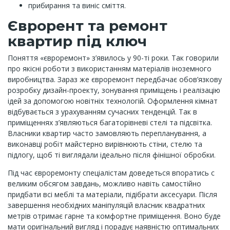
прибирання та виніс сміття.
Єврорент та ремонт
квартир під ключ
Поняття «євроремонт» з’явилось у 90-ті роки. Так говорили
про якісні роботи з використанням матеріалів іноземного
виробництва. Зараз же євроремонт передбачає обов’язкову
розробку дизайн-проекту, зонування приміщень і реалізацію
ідей за допомогою новітніх технологій. Оформлення кімнат
відбувається з урахуванням сучасних тенденцій. Так в
приміщеннях з’являються багаторівневі стелі та підсвітка.
Власники квартир часто замовляють перепланування, а
виконавці робіт майстерно вирівнюють стіни, стелю та
підлогу, щоб ті виглядали ідеально після фінішної обробки.
Під час євроремонту спеціалістам доведеться впоратись с
великим обсягом завдань, можливо навіть самостійно
придбати всі меблі та матеріали, підібрати аксесуари. Після
завершення необхідних маніпуляцій власник квадратних
метрів отримає гарне та комфортне приміщення. Воно буде
мати оригінальний вигляд і порадує наявністю оптимальних