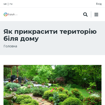
ua
|
ru
Вхід
Як прикрасити територію
біля дому
Рядок
Головна
навіґації