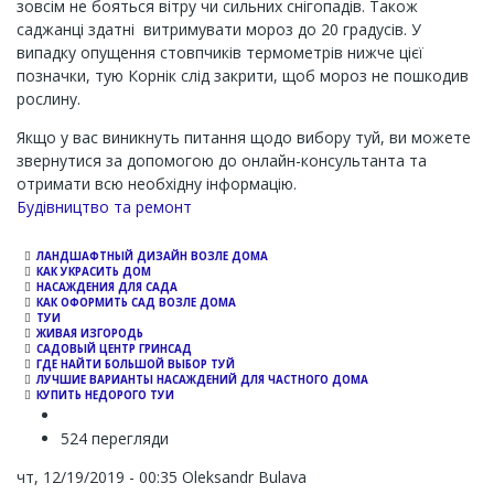
зовсім не бояться вітру чи сильних снігопадів. Також
саджанці здатні витримувати мороз до 20 градусів. У
випадку опущення стовпчиків термометрів нижче цієї
позначки, тую Корнік слід закрити, щоб мороз не пошкодив
рослину.
Якщо у вас виникнуть питання щодо вибору туй, ви можете
звернутися за допомогою до онлайн-консультанта та
отримати всю необхідну інформацію.
Channel
Будівництво та ремонт
ЛАНДШАФТНЫЙ ДИЗАЙН ВОЗЛЕ ДОМА
КАК УКРАСИТЬ ДОМ
НАСАЖДЕНИЯ ДЛЯ САДА
КАК ОФОРМИТЬ САД ВОЗЛЕ ДОМА
ТУИ
ЖИВАЯ ИЗГОРОДЬ
САДОВЫЙ ЦЕНТР ГРИНСАД
ГДЕ НАЙТИ БОЛЬШОЙ ВЫБОР ТУЙ
ЛУЧШИЕ ВАРИАНТЫ НАСАЖДЕНИЙ ДЛЯ ЧАСТНОГО ДОМА
КУПИТЬ НЕДОРОГО ТУИ
524 перегляди
чт, 12/19/2019 - 00:35
Oleksandr Bulava