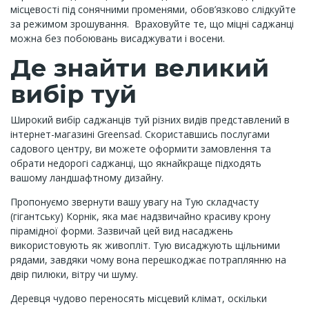
місцевості під сонячними променями, обов’язково слідкуйте
за режимом зрошування. Враховуйте те, що міцні саджанці
можна без побоювань висаджувати і восени.
Де знайти великий
вибір туй
Широкий вибір саджанців туй різних видів представлений в
інтернет-магазині Greensad. Скориставшись послугами
садового центру, ви можете оформити замовлення та
обрати недорогі саджанці, що якнайкраще підходять
вашому ландшафтному дизайну.
Пропонуємо звернути вашу увагу на Тую складчасту
(гігантську) Корнік, яка має надзвичайно красиву крону
пірамідної форми. Зазвичай цей вид насаджень
використовують як живопліт. Тую висаджують щільними
рядами, завдяки чому вона перешкоджає потраплянню на
двір пилюки, вітру чи шуму.
Деревця чудово переносять місцевий клімат, оскільки