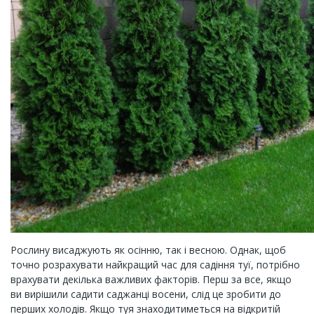
Рослину висаджують як осінню, так і весною. Однак, щоб
точно розрахувати найкращий час для садіння туї, потрібно
врахувати декілька важливих факторів. Перш за все, якщо
ви вирішили садити саджанці восени, слід це зробити до
перших холодів. Якщо туя знаходитиметься на відкритій