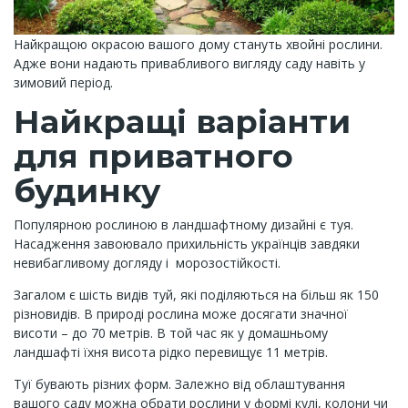
Найкращою окрасою вашого дому стануть хвойні рослини.
Адже вони надають привабливого вигляду саду навіть у
зимовий період.
Найкращі варіанти
для приватного
будинку
Популярною рослиною в ландшафтному дизайні є туя.
Насадження завоювало прихильність українців завдяки
невибагливому догляду і морозостійкості.
Загалом є шість видів туй, які поділяються на більш як 150
різновидів. В природі рослина може досягати значної
висоти – до 70 метрів. В той час як у домашньому
ландшафті їхня висота рідко перевищує 11 метрів.
Туї бувають різних форм. Залежно від облаштування
вашого саду можна обрати рослини у формі кулі, колони чи