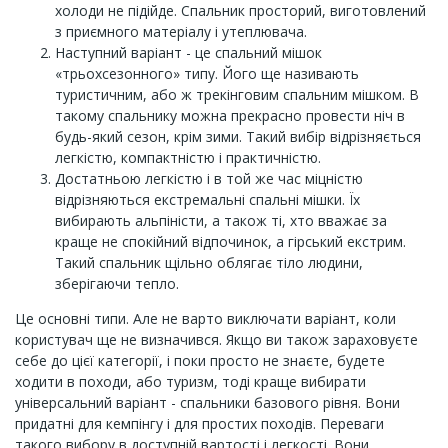
холоди не підійде. Спальник просторий, виготовлений
з приємного матеріалу і утеплювача.
Наступний варіант - це спальний мішок
«трьохсезонного» типу. Його ще називають
туристичним, або ж трекінговим спальним мішком. В
такому спальнику можна прекрасно провести ніч в
будь-який сезон, крім зими. Такий вибір відрізняється
легкістю, компактністю і практичністю.
Достатньою легкістю і в той же час міцністю
відрізняються екстремальні спальні мішки. Їх
вибирають альпіністи, а також ті, хто вважає за
краще не спокійний відпочинок, а гірський екстрим.
Такий спальник щільно облягає тіло людини,
зберігаючи тепло.
Це основні типи. Але не варто виключати варіант, коли
користувач ще не визначився. Якщо ви також зараховуєте
себе до цієї категорії, і поки просто не знаєте, будете
ходити в походи, або туризм, тоді краще вибирати
універсальний варіант - спальники базового рівня. Вони
придатні для кемпінгу і для простих походів. Переваги
такого вибору в доступній вартості і легкості. Вони