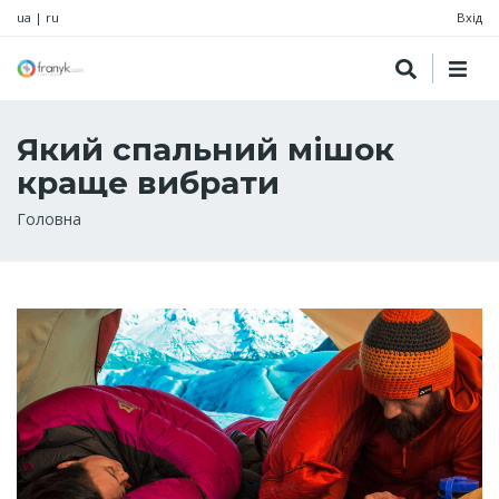
ua
|
ru
Вхід
Який спальний мішок
краще вибрати
Рядок
Головна
навіґації