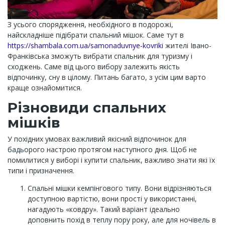
З усього спорядження, необхідного в подорожі,
найскладніше підібрати спальний мішок. Саме тут в
https://shambala.com.ua/samonaduvnye-kovriki
жителі Івано-
Франківська зможуть вибрати спальник для туризму і
сходжень. Саме від цього вибору залежить якість
відпочинку, сну в цілому. Питань багато, з усім цим варто
краще ознайомитися.
Різновиди спальних
мішків
У похідних умовах важливий якісний відпочинок для
бадьорого настрою протягом наступного дня. Щоб не
помилитися у виборі і купити спальник, важливо знати які їх
типи і призначення.
Спальні мішки кемпінгового типу. Вони відрізняються
доступною вартістю, вони прості у використанні,
нагадують «ковдру». Такий варіант ідеально
доповнить похід в теплу пору року, але для ночівель в