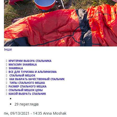
Channel
Інше
КРИТЕРИИ ВЫБОРА СПАЛЬНИКА
МАГАЗИН SHAMBALA
SHAMBALA
ВСЕ ДЛЯ ТУРИЗМА И АЛЬПИНИЗМА
СПАЛЬНЫЙ МЕШОК
КАК ВЫБРАТЬ КАЧЕСТВЕННЫЙ СПАЛЬНИК
ТИПЫ СПАЛЬНОГО МЕШКА
РАЗМЕР СПАЛЬНОГО МЕШКА
СПАЛЬНЫЙ МЕШОК ЦЕНЫ
КАКОЙ ВЫБРАТЬ СПАЛЬНИК
29 переглядів
пн, 09/13/2021 - 14:35
Anna Moshak