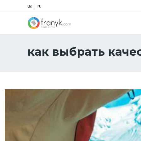
ua
|
ru
как выбрать каче