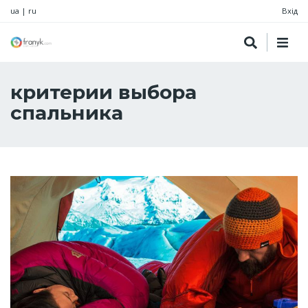
ua
|
ru
Вхід
критерии выбора
спальника