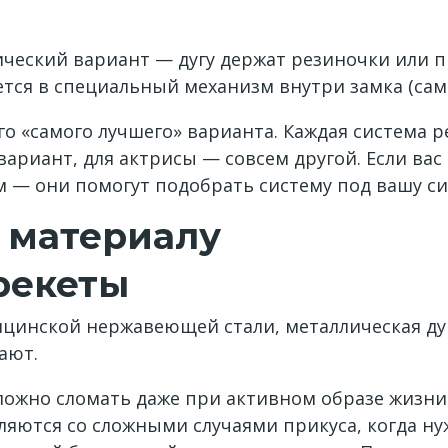
ический вариант — дугу держат резиночки или п
тся в специальный механизм внутри замка (са
о «самого лучшего» варианта. Каждая система р
ариант, для актрисы — совсем другой. Если ва
м — они помогут подобрать систему под вашу с
 материалу
рекеты
ицинской нержавеющей стали, металлическая дуг
ают.
ожно сломать даже при активном образе жизни —
яются со сложными случаями прикуса, когда н