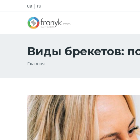
ua
|
ru
Виды брекетов: п
Строка
Главная
навигации