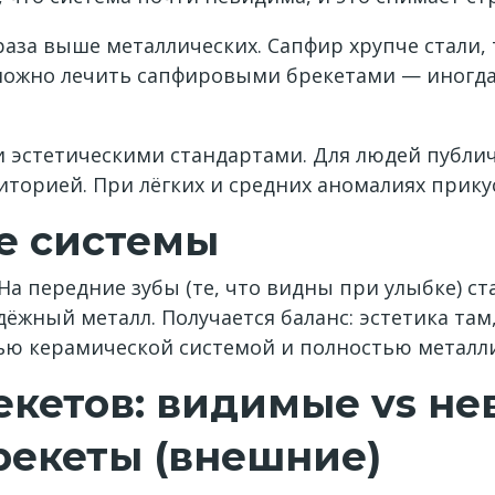
раза выше металлических. Сапфир хрупче стали,
 можно лечить сапфировыми брекетами — иногда
ми эстетическими стандартами. Для людей публи
диторией. При лёгких и средних аномалиях прикус
е системы
На передние зубы (те, что видны при улыбке) ст
жный металл. Получается баланс: эстетика там, 
ью керамической системой и полностью металл
екетов: видимые vs н
рекеты (внешние)