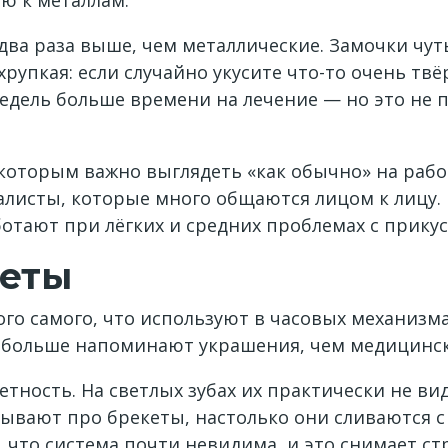
ю к металлам.
а раза выше, чем металлические. Замочки чуть 
 хрупкая: если случайно укусите что-то очень тв
едель больше времени на лечение — но это не п
которым важно выглядеть «как обычно» на работ
алисты, которые много общаются лицом к лицу
тают при лёгких и средних проблемах с прикус
еты
ого самого, что используют в часовых механизм
 больше напоминают украшения, чем медицинс
ность. На светлых зубах их практически не ви
ывают про брекеты, настолько они сливаются с
 что система почти невидима, и это снимает стр