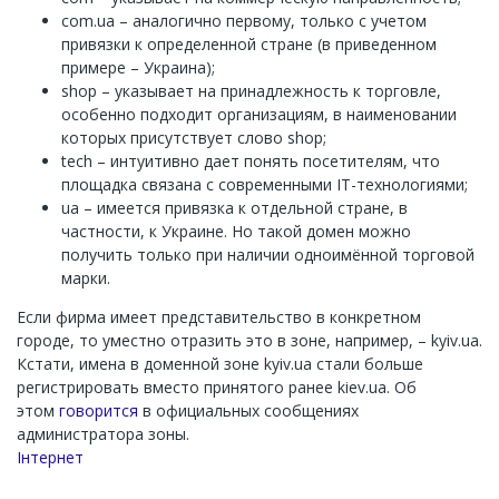
com.ua – аналогично первому, только с учетом
привязки к определенной стране (в приведенном
примере – Украина);
shop – указывает на принадлежность к торговле,
особенно подходит организациям, в наименовании
которых присутствует слово shop;
tech – интуитивно дает понять посетителям, что
площадка связана с современными IT-технологиями;
ua – имеется привязка к отдельной стране, в
частности, к Украине. Но такой домен можно
получить только при наличии одноимённой торговой
марки.
Если фирма имеет представительство в конкретном
городе, то уместно отразить это в зоне, например, – kyiv.ua.
Кстати, имена в доменной зоне kyiv.ua стали больше
регистрировать вместо принятого ранее kiev.ua. Об
этом
говорится
в официальных сообщениях
администратора зоны.
Channel
Інтернет