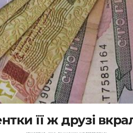
ентки її ж друзі вкр