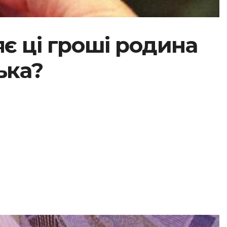
яє ці гроші родина
ька?