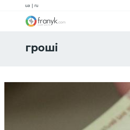
ua
|
ru
гроші