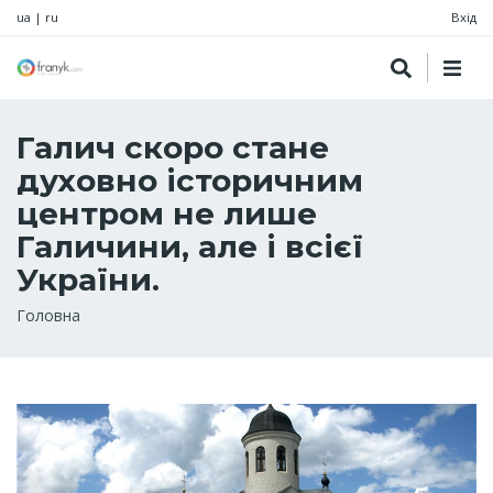
ua
|
ru
Вхід
Галич скоро стане
духовно історичним
центром не лише
Галичини, але і всієї
України.
Рядок
Головна
навіґації