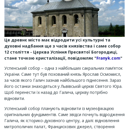
Це древнє місто має відродити усі культурні та
духовні надбання ще з часів князівства і саме собор
12 століття - Церква Успіння Пресвятої Богородиці,
стане точкою кристалізації, повідомляє "
Franyk.com
"
Успенський собор – одна з найбільших сакральних пам’яток
України. Саме тут був похований князь Ярослав Осмомисл,
за часів якого Галич зазнав найбільшого піднесення. Зараз
його останки знаходяться у Львівській церкві Святого Юра.
Щоб перенести їх назад до Галича, церкву потрібно
відновити.
Успенський собор планують відновити із музеєфікацією
оригінальних фундаментів. Саме звідси почнуть відродження
Галича, як історико-духовного центру, а далі: відновлення
митрополичих палат, Францискових джерел, створення