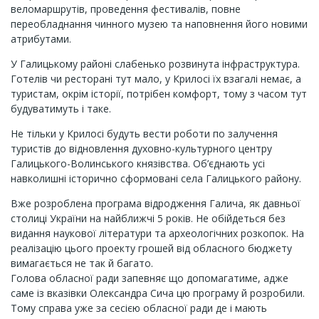
веломаршрутів, проведення фестивалів, повне
переобладнання чинного музею та наповнення його новими
атрибутами.
У Галицькому районі слабенько розвинута інфраструктура.
Готелів чи ресторані тут мало, у Крилосі їх взагалі немає, а
туристам, окрім історії, потрібен комфорт, тому з часом тут
будуватимуть і таке.
Не тільки у Крилосі будуть вести роботи по залучення
туристів до відновлення духовно-культурного центру
Галицького-Волинського князівства. Об’єднають усі
навколишні історично сформовані села Галицького району.
Вже розроблена програма відродження Галича, як давньої
столиці України на найближчі 5 років. Не обійдеться без
видання наукової літератури та археологічних розкопок. На
реалізацію цього проекту грошей від обласного бюджету
вимагається не так й багато.
Голова обласної ради запевняє що допомагатиме, адже
саме із вказівки Олександра Сича цю програму й розробили.
Тому справа уже за сесією обласної ради де і мають