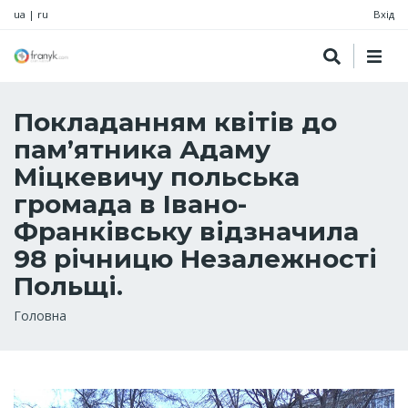
ua
|
ru
Вхід
Покладанням квітів до
пам’ятника Адаму
Міцкевичу польська
громада в Івано-
Франківську відзначила
98 річницю Незалежності
Польщі.
Рядок
Головна
навіґації