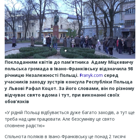
Покладанням квітів до пам’ятника Адаму Міцкевичу
польська громада в Івано-Франківську відзначила 98
річницю Незалежності Польщі.
F
ranyk.com
cеред
учасників заходу зустрів консула Республіки Польща
у Львові Рафал Коцот. За його словами, він по різному
відчуває свято вдома і тут, при виконанні своїх
обов’язків
«У рідній Польщі відбувається дуже багато заходів, а тут ще
треба над цим працювати. Але безсумніву це свято
сповнене радістю»
Спільнота поляків в Івано-Франківську це понад 2 тисячі