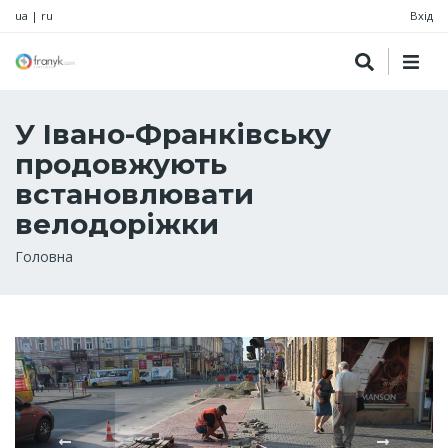
ua
|
ru
Вхід
У Івано-Франківську
продовжують
встановлювати
велодоріжки
Рядок
Головна
навіґації