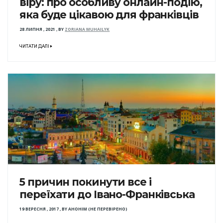
віру: про особливу онлайн-подію,
яка буде цікавою для франківців
28 ЛИПНЯ , 2021
,
BY
ZORIANA MUHAILYK
ЧИТАТИ ДАЛІ
5 причин покинути все і
переїхати до Івано-Франківська
19 ВЕРЕСНЯ , 2017
,
BY
АНОНІМ (НЕ ПЕРЕВІРЕНО)