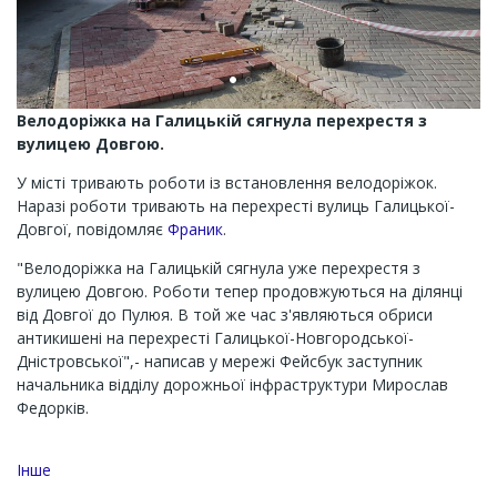
Велодоріжка на Галицькій сягнула перехрестя з
вулицею Довгою.
У місті тривають роботи із встановлення велодоріжок.
Наразі роботи тривають на перехресті вулиць Галицької-
Довгої, повідомляє
Франик
.
"Велодоріжка на Галицькій сягнула уже перехрестя з
вулицею Довгою. Роботи тепер продовжуються на ділянці
від Довгої до Пулюя. В той же час з'являються обриси
антикишені на перехресті Галицької-Новгородської-
Дністровської",- написав у мережі Фейсбук заступник
начальника відділу дорожньої інфраструктури Мирослав
Федорків.
Інше