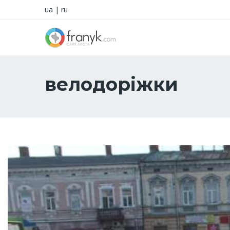
ua
|
ru
велодоріжки