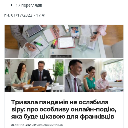
17 переглядів
пн, 01/17/2022 - 17:41
Тривала пандемія не ослабила
віру: про особливу онлайн-подію,
яка буде цікавою для франківців
28 ЛИПНЯ , 2021
,
BY
ZORIANA MUHAILYK