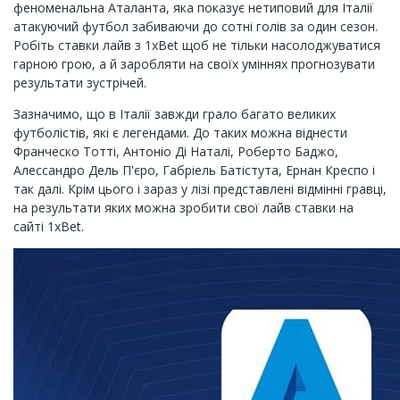
феноменальна Аталанта, яка показує нетиповий для Італії
атакуючий футбол забиваючи до сотні голів за один сезон.
Робіть ставки лайв з 1xBet щоб не тільки насолоджуватися
гарною грою, а й заробляти на своїх уміннях прогнозувати
результати зустрічей.
Зазначимо, що в Італії завжди грало багато великих
футболістів, які є легендами. До таких можна віднести
Франческо Тотті, Антоніо Ді Наталі, Роберто Баджо,
Алессандро Дель П'єро, Габріель Батістута, Ернан Креспо і
так далі. Крім цього і зараз у лізі представлені відмінні гравці,
на результати яких можна зробити свої лайв ставки на
сайті 1xBet.