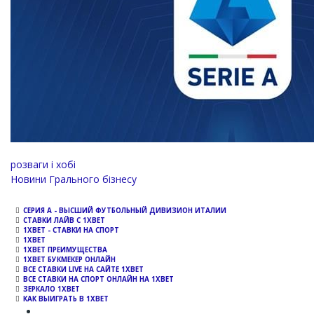
розваги і хобі
Новини Грального бізнесу
СЕРИЯ А - ВЫСШИЙ ФУТБОЛЬНЫЙ ДИВИЗИОН ИТАЛИИ
СТАВКИ ЛАЙВ С 1XBET
1XBET - СТАВКИ НА СПОРТ
1XBET
1XBET ПРЕИМУЩЕСТВА
1XBET БУКМЕКЕР ОНЛАЙН
ВСЕ СТАВКИ LIVE НА САЙТЕ 1XBET
ВСЕ СТАВКИ НА СПОРТ ОНЛАЙН НА 1XBET
ЗЕРКАЛО 1XBET
КАК ВЫИГРАТЬ В 1XBET