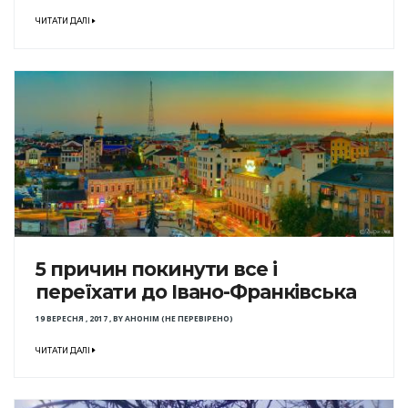
ЧИТАТИ ДАЛІ
5 причин покинути все і
переїхати до Івано-Франківська
19 ВЕРЕСНЯ , 2017
,
BY
АНОНІМ (НЕ ПЕРЕВІРЕНО)
ЧИТАТИ ДАЛІ