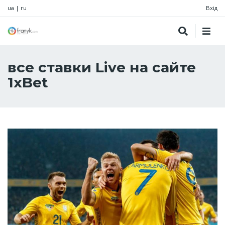
ua
|
ru
Вхід
все ставки Live на сайте
1xBet