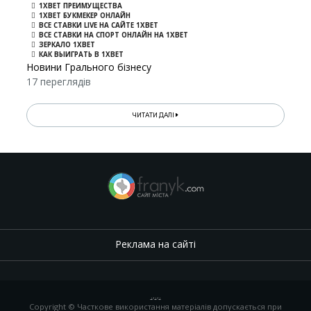
1XBET ПРЕИМУЩЕСТВА
1XBET БУКМЕКЕР ОНЛАЙН
ВСЕ СТАВКИ LIVE НА САЙТЕ 1XBET
ВСЕ СТАВКИ НА СПОРТ ОНЛАЙН НА 1XBET
ЗЕРКАЛО 1XBET
КАК ВЫИГРАТЬ В 1XBET
Новини Грального бізнесу
17 переглядів
ЧИТАТИ ДАЛІ
Реклама на сайті
.
,
.
,
.
Copyright © Часткове використання матеріалів допускається при