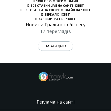
1XBET БУКМЕКЕР ОНЛАЙН
ВСЕ СТАВКИ LIVE НА САЙТЕ 1XBET
ВСЕ СТАВКИ НА СПОРТ ОНЛАЙН НА 1XBET
ЗЕРКАЛО 1XBET
КАК ВЫИГРАТЬ В 1XBET
Новини Грального бізнесу
17 переглядів
ЧИТАТИ ДАЛІ
Реклама на сайті