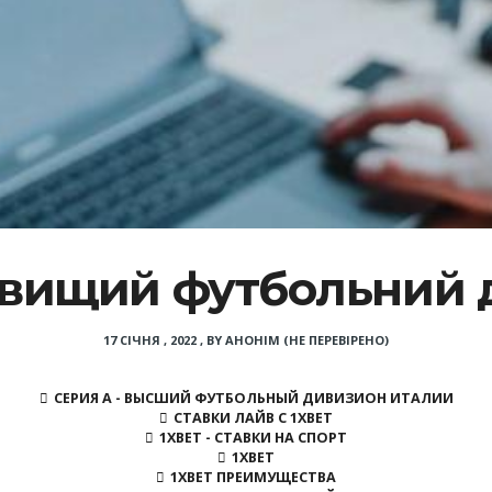
йвищий футбольний ди
17 СІЧНЯ , 2022
,
BY
АНОНІМ (НЕ ПЕРЕВІРЕНО)
СЕРИЯ А - ВЫСШИЙ ФУТБОЛЬНЫЙ ДИВИЗИОН ИТАЛИИ
СТАВКИ ЛАЙВ С 1XBET
1XBET - СТАВКИ НА СПОРТ
1XBET
1XBET ПРЕИМУЩЕСТВА