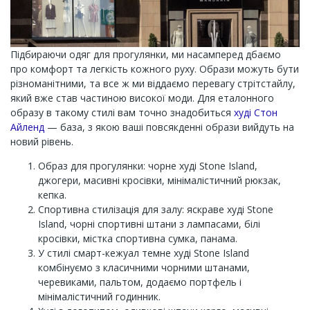
Підбираючи одяг для прогулянки, ми насамперед дбаємо
про комфорт та легкість кожного руху. Образи можуть бути
різноманітними, та все ж ми віддаємо перевагу стрітстайлу,
який вже став частиною високої моди. Для еталонного
образу в такому стилі вам точно знадобиться
худі Стон
Айленд
— база, з якою ваші повсякденні образи вийдуть на
новий рівень.
Образ для прогулянки: чорне худі Stone Island,
джогери, масивні кросівки, мінімалістичний рюкзак,
кепка.
Спортивна стилізація для залу: яскраве худі Stone
Island, чорні спортивні штани з лампасами, білі
кросівки, містка спортивна сумка, панама.
У стилі смарт-кежуал темне худі Stone Island
комбінуємо з класичними чорними штанами,
черевиками, пальтом, додаємо портфель і
мінімалістичний годинник.