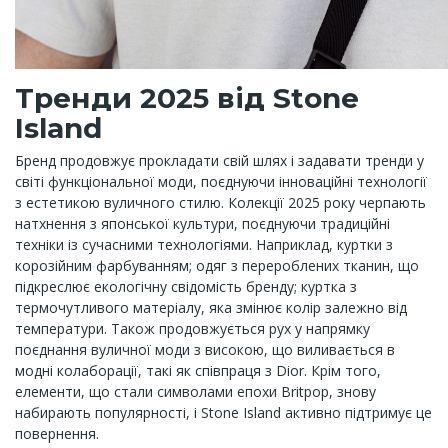
Тренди 2025 від Stone
Island
Бренд продовжує прокладати свій шлях і задавати тренди у
світі функціональної моди, поєднуючи інноваційні технології
з естетикою вуличного стилю. Колекції 2025 року черпають
натхнення з японської культури, поєднуючи традиційні
техніки із сучасними технологіями. Наприклад, куртки з
корозійним фарбуванням; одяг з перероблених тканин, що
підкреслює екологічну свідомість бренду; куртка з
термочутливого матеріалу, яка змінює колір залежно від
температури. Також продовжується рух у напрямку
поєднання вуличної моди з високою, що виливається в
модні колаборації, такі як співпраця з Dior. Крім того,
елементи, що стали символами епохи Britpop, знову
набирають популярності, і Stone Island активно підтримує це
повернення.