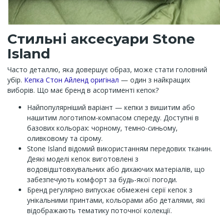
Стильні аксесуари Stone
Island
Часто деталлю, яка довершує образ, може стати головний
убір.
Кепка Стон Айленд оригінал
— один з найкращих
виборів. Що має бренд в асортименті кепок?
Найпопулярніший варіант — кепки з вишитим або
нашитим логотипом-компасом спереду. Доступні в
базових кольорах: чорному, темно-синьому,
оливковому та сірому.
Stone Island відомий використанням передових тканин.
Деякі моделі кепок виготовлені з
водовідштовхувальних або дихаючих матеріалів, що
забезпечують комфорт за будь-якої погоди.
Бренд регулярно випускає обмежені серії кепок з
унікальними принтами, кольорами або деталями, які
відображають тематику поточної колекції.