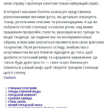
свою справу і пропонує клієнтам тільки найкращий сервіс.
В інтернет-магазині Domino кожна річ представлена
різноплановими якісними фото, які детально показують
товар, ретельними описами та рекомендаціями. А ще ви
побачите готові стилізації з кожною річчю, над якими
працювали професійні стилісти, враховуючи всі тренди та
модні тенденції. Це надихне вас на експериментальні
образи, в яких вам захочеться проявити всю свою фантазію
та креатив. Після ретельного огляду, знайомства з
асортиментом ви все ближче підходите до того, щоб
зробити остаточний вибір та оформити замовлення. Це
також буде дуже просто — і вже скоро бажана річ
опиниться у вашій шафі, щоб творити трендові стилізації
цього сезону.
Channel
Fashion
СТИЛЬНЫЕ СОЧЕТАНИЯ
ТРЕНДЫ УЛИЧНОЙ МОДЫ
ГОРОДСКОЙ КОМФОРТ
УДОБНАЯ ОДЕЖДА
СТИЛЬ CASUAL
ЛЕГКИЙ ГОРОДСКОЙ ОБРАЗ