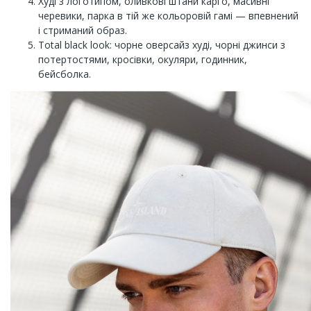
Худі з логотипом, оливкові штани карго, масивні
черевики, парка в тій же кольоровій гамі — впевнений
і стриманий образ.
Total black look: чорне оверсайз худі, чорні джинси з
потертостями, кросівки, окуляри, годинник,
бейсболка.