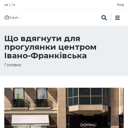
ua
|
ru
Вхід
Що вдягнути для
прогулянки центром
Івано-Франківська
Рядок
Головна
навіґації