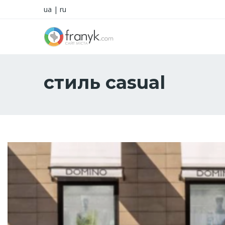
ua
|
ru
стиль casual