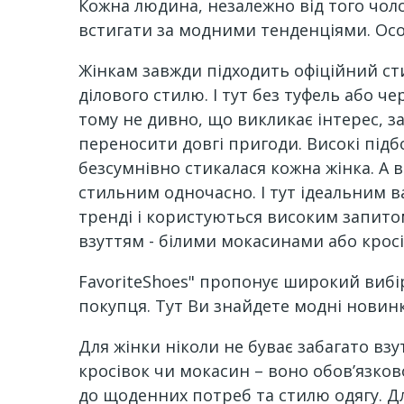
Кожна людина, незалежно від того чоло
встигати за модними тенденціями. Осо
Жінкам завжди підходить офіційний стил
ділового стилю. І тут без туфель або ч
тому не дивно, що викликає інтерес, за
переносити довгі пригоди. Високі підбо
безсумнівно стикалася кожна жінка. А
стильним одночасно. І тут ідеальним в
тренді і користуються високим запито
взуттям - білими мокасинами або кросів
FavoriteShoes" пропонує широкий вибір
покупця. Тут Ви знайдете модні новин
Для жінки ніколи не буває забагато взут
кросівок чи мокасин – воно обов’язково
до щоденних потреб та стилю одягу. Дл