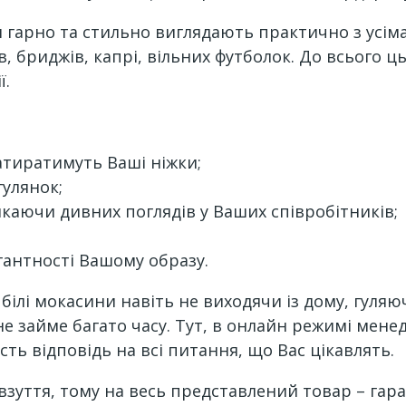
и гарно та стильно виглядають практично з усім
, бриджів, капрі, вільних футболок. До всього ць
ї.
 натиратимуть Ваші ніжки;
гулянок;
каючи дивних поглядів у Ваших співробітників;
егантності Вашому образу.
білі мокасини навіть не виходячи із дому, гуляюч
 не займе багато часу. Тут, в онлайн режимі ме
ть відповідь на всі питання, що Вас цікавлять.
 взуття, тому на весь представлений товар – гар