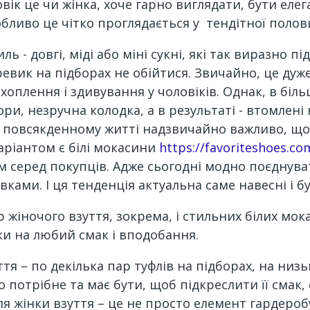
вік це чи жінка, хоче гарно виглядати, бути еле
бливо це чітко проглядається у тендітної полов
ь - довгі, міді або міні сукні, які так виразно 
еревик на підборах не обійтися. Звичайно, це ду
хоплення і здивування у чоловіків. Однак, в біль
ри, незручна колодка, а в результаті - втомлені н
 в повсякденному житті надзвичайно важливо, що
аріантом є білі мокасини
https://favoriteshoes.co
м серед покупців. Адже сьогодні модно поєднув
ками. І ця тенденція актуальна саме навесні і бу
 жіночого взуття, зокрема, і стильних білих мо
ки на любий смак і вподобання.
тя – по декілька пар туфлів на підборах, на низь
 потрібне та має бути, щоб підкреслити її смак,
я жінки взуття – це не просто елемент гардеробу