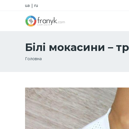
ua
|
ru
Білі мокасини – тр
Рядок
Головна
навіґації