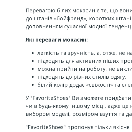
Перевагою білих мокасин є те, що вон
до штанів «бойфренд», коротких штанів
доповненням сучасної модної тенденці
Які переваги мокасин:
легкість та зручність, а, отже, не
підходять для активних піших про
можна прийти на роботу, не викли
підходять до різних стилів одягу;
білий колір додає «свіжості» та ел
У "FavoriteShoes" Ви зможете придбати 
чи в будь-якому іншому місці, адже це
вибором моделі, розміром взуття та дас
"FavoriteShoes" пропонує тільки якісне