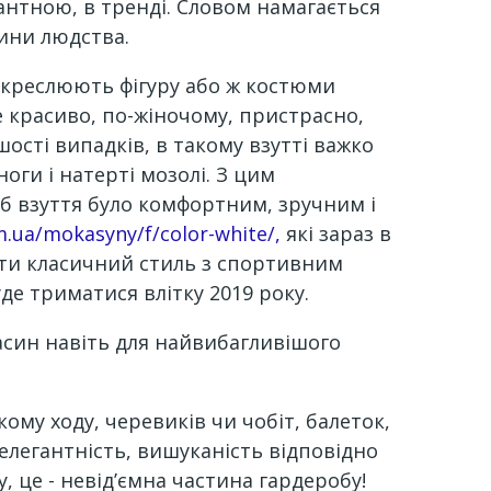
гантною, в тренді. Словом намагається
ини людства.
підкреслюють фігуру або ж костюми
же красиво, по-жіночому, пристрасно,
шості випадків, в такому взутті важко
оги і натерті мозолі. З цим
б взуття було комфортним, зручним і
m.ua/mokasyny/f/color-white/
,
які зараз в
ати класичний стиль з спортивним
де триматися влітку 2019 року.
касин навіть для найвибагливішого
кому ходу, черевиків чи чобіт, балеток,
 елегантність, вишуканість відповідно
, це - невід’ємна частина гардеробу!