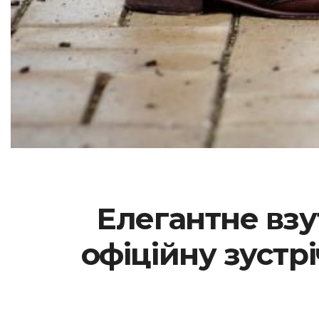
Елегантне взут
офіційну зустр