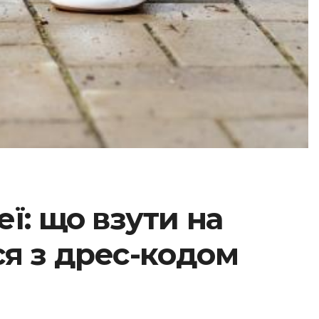
еї: що взути на
ся з дрес-кодом