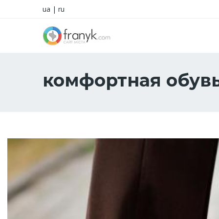
ua
|
ru
комфортная обув