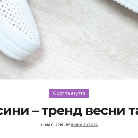
Одяг та взуття
сини – тренд весни та
11 MAY , 2019
,
BY
ІРИНА ЗОТОВА