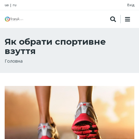
ua
|
ru
Вхід
Як обрати спортивне
взуття
Рядок
Головна
навіґації