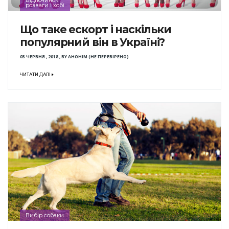
Відпочинок
розваги і хобі
Що таке ескорт і наскільки
популярний він в Україні?
03 ЧЕРВНЯ , 2018
,
BY
АНОНІМ (НЕ ПЕРЕВІРЕНО)
ЧИТАТИ ДАЛІ
Вибір собаки