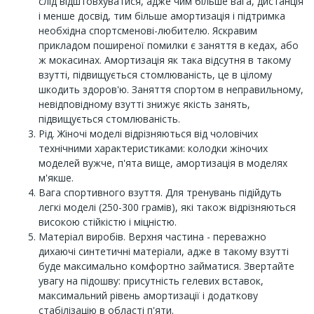
слід відштовхуватися, адже чим більше вага, дистанція
і менше досвід, тим більше амортизація і підтримка
необхідна спортсменові-любителю. Яскравим
прикладом поширеної помилки є заняття в кедах, або
ж мокасинах. Амортизація як така відсутня в такому
взутті, підвищується стомлюваність, це в цілому
шкодить здоров'ю. Заняття спортом в неправильному,
невідповідному взутті знижує якість занять,
підвищується стомлюваність.
Рід. Жіночі моделі відрізняються від чоловічих
технічними характеристиками: колодки жіночих
моделей вужче, п'ята вище, амортизація в моделях
м'якше.
Вага спортивного взуття. Для тренувань підійдуть
легкі моделі (250-300 грамів), які також відрізняються
високою стійкістю і міцністю.
Матеріал виробів. Верхня частина - переважно
дихаючі синтетичні матеріали, адже в такому взутті
буде максимально комфортно займатися. Звертайте
увагу на підошву: присутність гелевих вставок,
максимальний рівень амортизації і додаткову
стабілізацію в області п'яти.