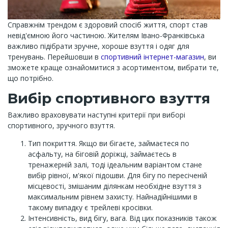
Справжнім трендом є здоровий спосіб життя, спорт став
невід'ємною його частиною. Жителям Івано-Франківська
важливо підібрати зручне, хороше взуття і одяг для
тренувань. Перейшовши в
спортивний інтернет-магазин
, ви
зможете краще ознайомитися з асортиментом, вибрати те,
що потрібно.
Вибір спортивного взуття
Важливо враховувати наступні критерії при виборі
спортивного, зручного взуття.
Тип покриття. Якщо ви бігаєте, займаєтеся по
асфальту, на біговій доріжці, займаєтесь в
тренажерній залі, тоді ідеальним варіантом стане
вибір рівної, м'якої підошви. Для бігу по пересіченій
місцевості, змішаним ділянкам необхідне взуття з
максимальним рівнем захисту. Найнадійнішими в
такому випадку є трейлеві кросівки.
Інтенсивність, вид бігу, вага. Від цих показників також