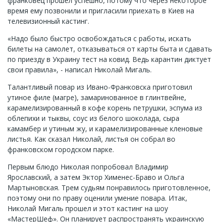
франковец прошел успешно, потому что через некоторое
время ему позвонили и пригласили приехать в Киев на
телевизионный кастинг.
«Надо было быстро освобождаться с работы, искать
билеты на самолет, отказываться от карты быта и сдавать
по приезду в Украину тест на ковид. Ведь карантин диктует
свои правила», - написал Николай Мигаль.
Талантливый повар из Ивано-Франковска приготовил
утиное филе (магре), замаринованное в глинтвейне,
карамелизированный в кофе корень петрушки, эспума из
облепихи и тыквы, соус из белого шоколада, сыра
камамбер и утиным жу, и карамелизированные кленовые
листья. Как сказал Николай, листья он собрал во
франковском городском парке.
Первым блюдо Николая попробовал Владимир
Ярославский, а затем Эктор Хименес-Браво и Ольга
Мартыновская. Трем судьям понравилось приготовленное,
поэтому они по праву оценили умение повара. Итак,
Николай Мигаль прошел и этот кастинг на шоу
«МастерШеф». Он планирует распространять украинскую