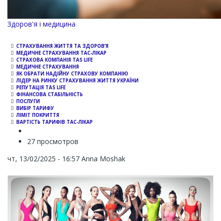
Channel
Здоров'я і медицина
СТРАХУВАННЯ ЖИТТЯ ТА ЗДОРОВ’Я
МЕДИЧНЕ СТРАХУВАННЯ ТАС-ЛІКАР
СТРАХОВА КОМПАНІЯ TAS LIFE
МЕДИЧНЕ СТРАХУВАННЯ
ЯК ОБРАТИ НАДІЙНУ СТРАХОВУ КОМПАНІЮ
ЛІДЕР НА РИНКУ СТРАХУВАННЯ ЖИТТЯ УКРАЇНИ
РЕПУТАЦІЯ TAS LIFE
ФІНАНСОВА СТАБІЛЬНІСТЬ
ПОСЛУГИ
ВИБІР ТАРИФУ
ЛІМІТ ПОКРИТТЯ
ВАРТІСТЬ ТАРИФІВ ТАС-ЛІКАР
27 просмотров
чт, 13/02/2025 - 16:57
Anna Moshak