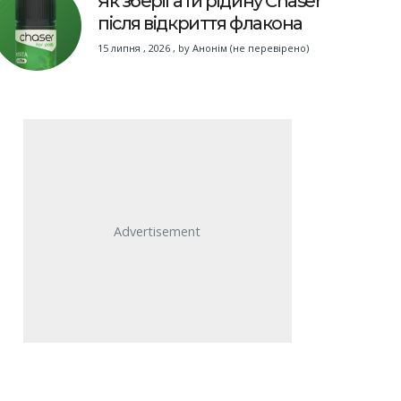
Як зберігати рідину Chaser
після відкриття флакона
15 липня , 2026
,
by
Анонім (не перевірено)
Advertisement