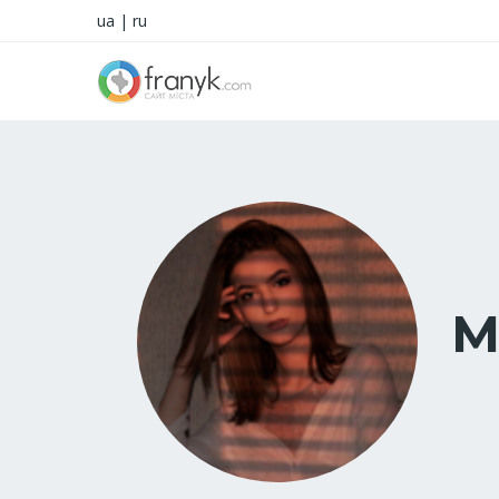
ua
|
ru
M