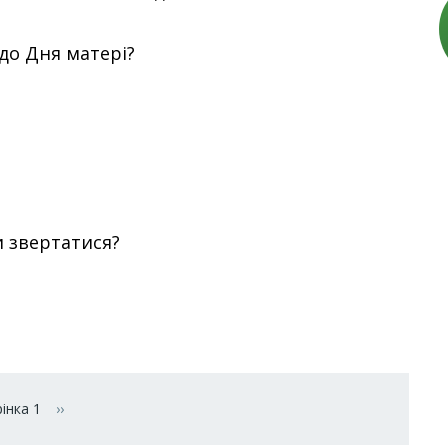
до Дня матері?
и звертатися?
інка 1
››
Наступна сторінка