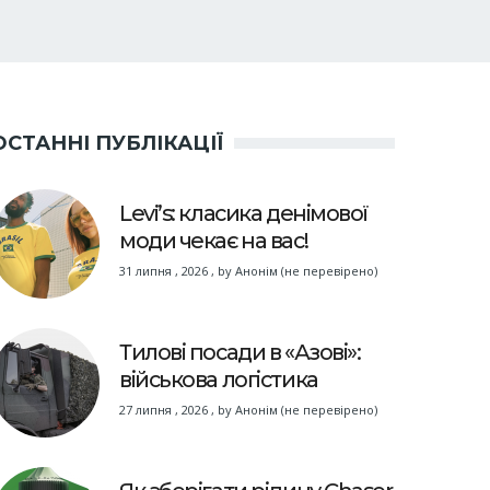
ОСТАННІ ПУБЛІКАЦІЇ
Levi’s: класика денімової
моди чекає на вас!
31 липня , 2026
,
by
Анонім (не перевірено)
Тилові посади в «Азові»:
військова логістика
27 липня , 2026
,
by
Анонім (не перевірено)