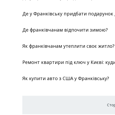
Де у Франківську придбати подарунок 
Де франківчанам відпочити зимою?
Як франківчанам утеплити своє житло?
Ремонт квартири під ключ у Києві: куд
Як купити авто з США у Франківську?
Розбивка
Стор
на
сторінки