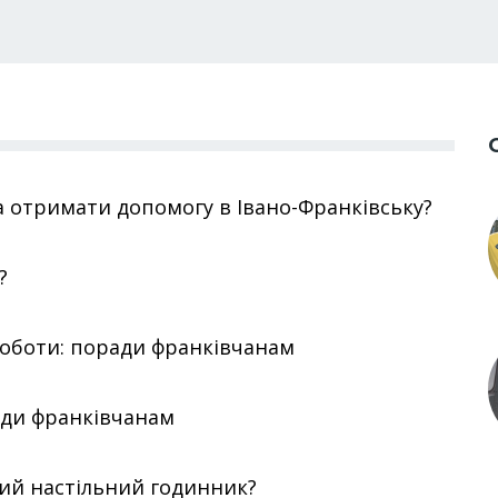
а отримати допомогу в Івано-Франківську?
?
роботи: поради франківчанам
ади франківчанам
ний настільний годинник?