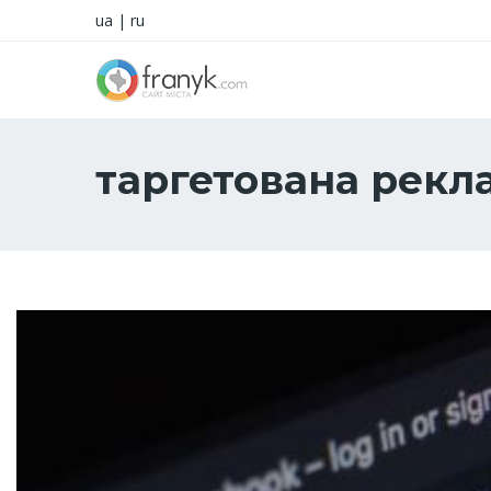
ua
|
ru
таргетована рекл