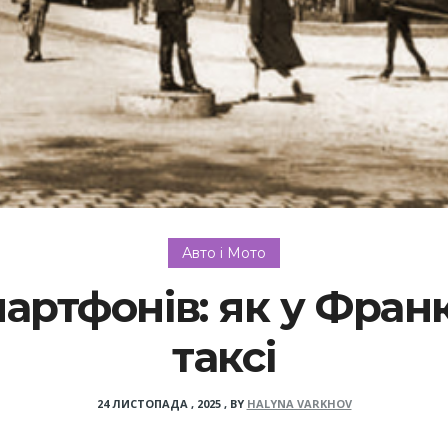
Авто і Мото
мартфонів: як у Фран
таксі
24 ЛИСТОПАДА , 2025
,
BY
HALYNA VARKHOV