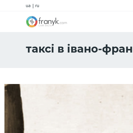
ua
|
ru
таксі в івано-фра