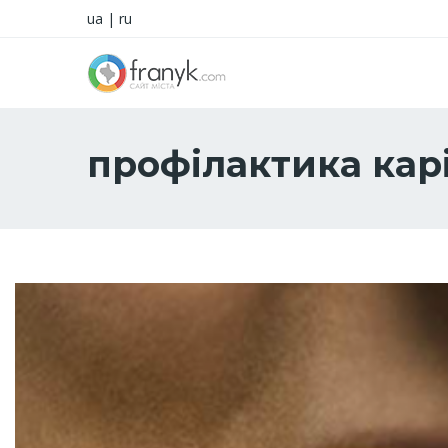
ua
|
ru
профілактика кар