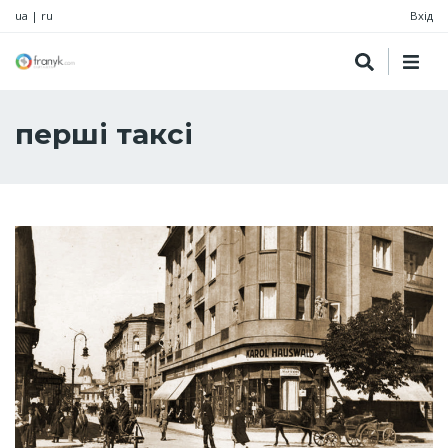
ua
|
ru
Вхід
перші таксі