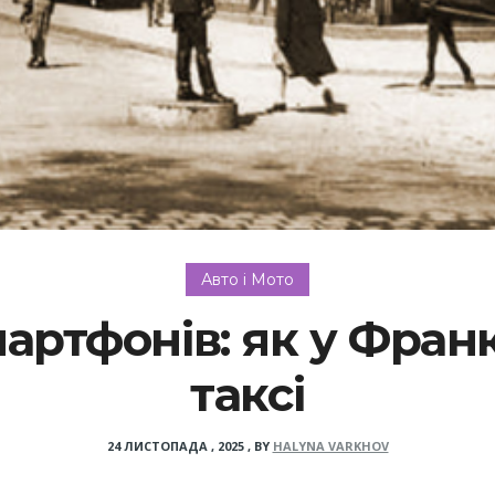
Авто і Мото
мартфонів: як у Фран
таксі
24 ЛИСТОПАДА , 2025
,
BY
HALYNA VARKHOV