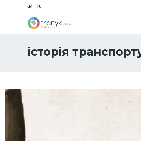
ua
|
ru
історія транспорт