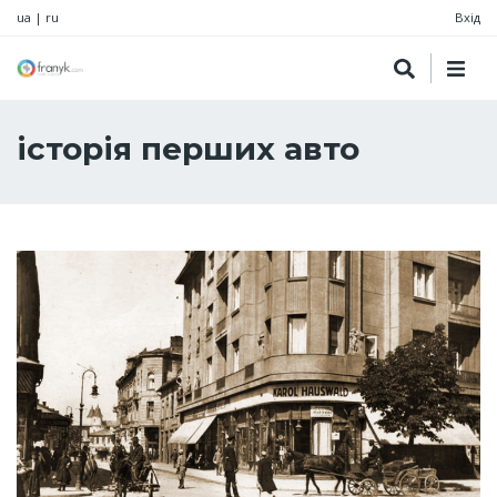
ua
|
ru
Вхід
історія перших авто