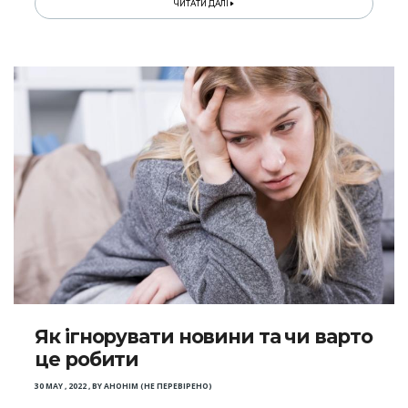
ЧИТАТИ ДАЛІ
Як ігнорувати новини та чи варто
це робити
30 MAY , 2022
,
BY
АНОНІМ (НЕ ПЕРЕВІРЕНО)