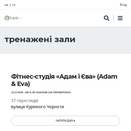
ua
|
ru
Вхід
тренажені зали
Фітнес-студія «Адам і Єва» (Adam
& Eva)
22 СІЧНЯ , 2014
,
BY
АНОНІМ (НЕ ПЕРЕВІРЕНО)
37 переглядів
вулиця Курінного Чорноти
ЧИТАТИ ДАЛІ