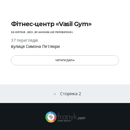
Фітнес-центр «Vasil Gym»
30 СЕРПНЯ , 2013
,
BY
АНОНІМ (НЕ ПЕРЕВІРЕНО)
37 переглядів
вулиця Симона Петлюри
ЧИТАТИ ДАЛІ
Розбивка
на
‹‹
Сторінка 2
Попередня сторінка
сторінки