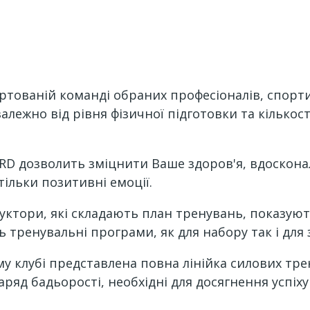
гуртованій команді обраних професіоналів, спор
алежно від рівня фізичної підготовки та кількос
D дозволить зміцнити Ваше здоров'я, вдосконал
тільки позитивні емоції.
уктори, які складають план тренувань, показуют
 тренувальні програми, як для набору так і для
клубі представлена ​​повна лінійка силових трен
аряд бадьорості, необхідні для досягнення успіху 