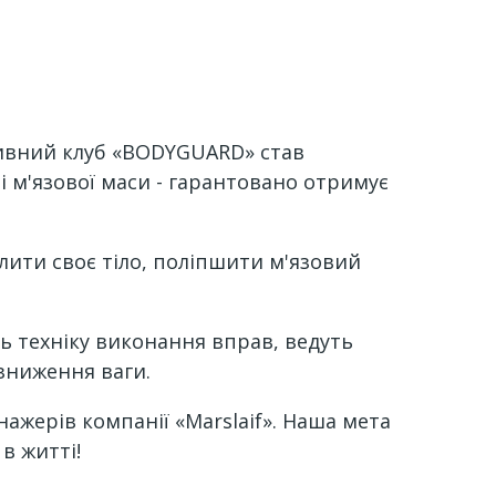
тивний клуб «BODYGUARD» став
ті м'язової маси - гарантовано отримує
ити своє тіло, поліпшити м'язовий
ь техніку виконання вправ, ведуть
 зниження ваги.
ажерів компанії «Marslaif». Наша мета
в житті!