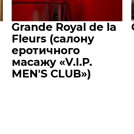
Grande Royal de la
Fleurs (салону
еротичного
масажу «V.I.P.
MEN'S CLUB»)