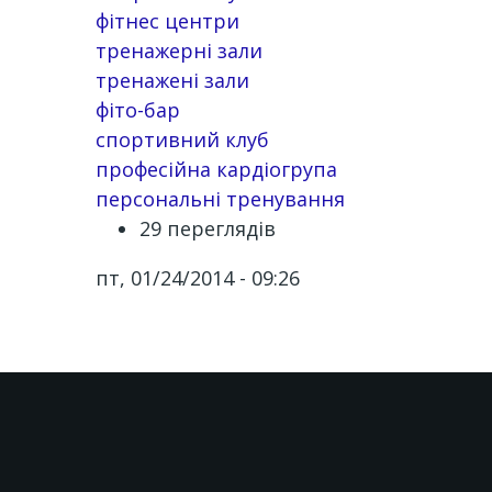
фітнес центри
тренажерні зали
тренажені зали
фіто-бар
спортивний клуб
професійна кардіогрупа
персональні тренування
29 переглядів
пт, 01/24/2014 - 09:26