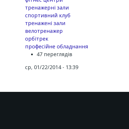
тренажерні зали
спортивний клуб
тренажені зали
велотренажер
орбітрек
професійне обладнання
47 переглядів
ср, 01/22/2014 - 13:39