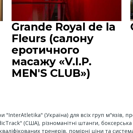
Grande Royal de la
Fleurs (салону
еротичного
масажу «V.I.P.
MEN'S CLUB»)
"InterAtletika" (Україна) для всіх груп м"язів, п
dicTrack" (США), різноманітні штанги, боксерська
валіфікованих тренерів, помірні ціни та система