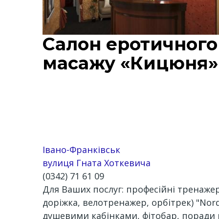
Салон еротичного
масажу «Кицюня»
Івано-Франківськ
вулиця Гната Хоткевича
(0342) 71 61 09
Для Ваших послуг: професійні тренажери 
доріжка, велотренажер, орбітрек) "Nor
душевими кабінками, фітобар, поради к