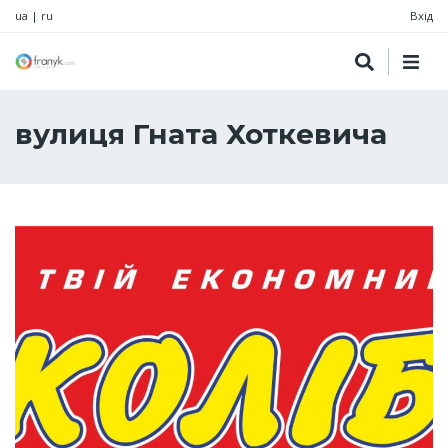
ua
|
ru
Вхід
вулиця Гната Хоткевича