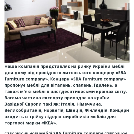
Наша компанія представляє на ринку України меблі
для дому від провідного литовського концерну «SBA
furniture company». Концерн «SBA furniture company»
пропонує меблі для віталень, спалень, їдалень, а
також м'які меблі в шістдесятивосьми країнах світу.
Вагома частина експорту припадає на країни
Західної Європи такі як: Італія, Німеччина,
Великобританія, Норвегія, Швеція, Фінляндія. Концерн
входить в трійку лідерів-виробників меблів для
торгової марки «IKEA».
Створюючи нові
меблі SВА furniture company
співпрацює