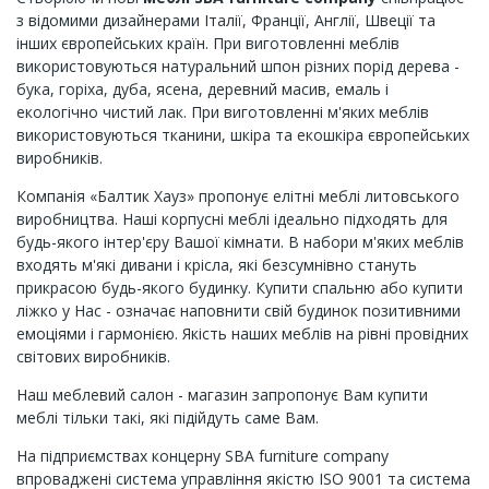
з відомими дизайнерами Італії, Франції, Англії, Швеції та
інших європейських країн. При виготовленні меблів
використовуються натуральний шпон різних порід дерева -
бука, горіха, дуба, ясена, деревний масив, емаль і
екологічно чистий лак. При виготовленні м'яких меблів
використовуються тканини, шкіра та екошкіра європейських
виробників.
Компанія «Балтик Хауз» пропонує елітні меблі литовського
виробництва. Наші корпусні меблі ідеально підходять для
будь-якого інтер'єру Вашої кімнати. В набори м'яких меблів
входять м'які дивани і крісла, які безсумнівно стануть
прикрасою будь-якого будинку. Купити спальню або купити
ліжко у Нас - означає наповнити свій будинок позитивними
емоціями і гармонією. Якість наших меблів на рівні провідних
світових виробників.
Наш меблевий салон - магазин запропонує Вам купити
меблі тільки такі, які підійдуть саме Вам.
На підприємствах концерну SВА furniture company
впроваджені система управління якістю ISO 9001 та система