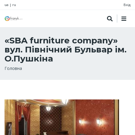
ua
|
ru
Вхід
«SBA furniture company»
вул. Північний Бульвар ім.
О.Пушкіна
Рядок
Головна
навіґації