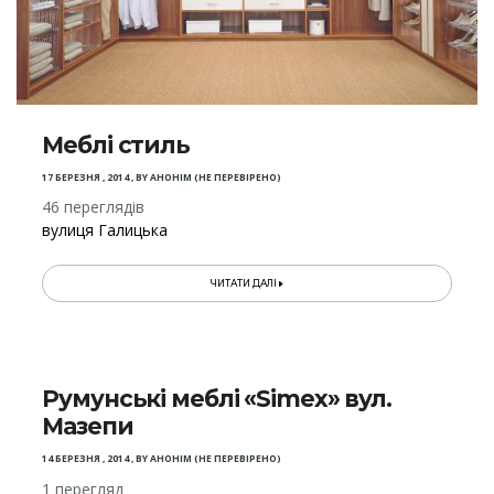
Меблі стиль
17 БЕРЕЗНЯ , 2014
,
BY
АНОНІМ (НЕ ПЕРЕВІРЕНО)
46 переглядів
вулиця Галицька
ЧИТАТИ ДАЛІ
Румунські меблі «Simex» вул.
Мазепи
14 БЕРЕЗНЯ , 2014
,
BY
АНОНІМ (НЕ ПЕРЕВІРЕНО)
1 перегляд