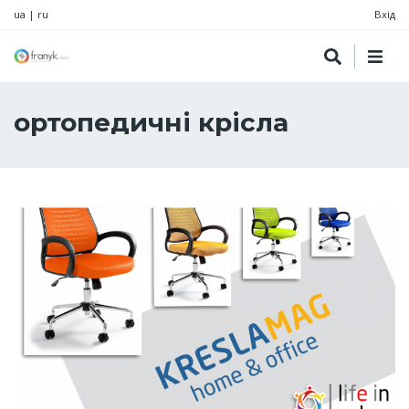
ua
|
ru
Вхід
ортопедичні крісла