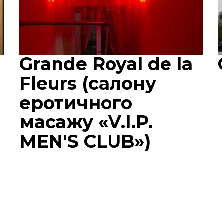
Grande Royal de la
Fleurs (салону
еротичного
масажу «V.I.P.
MEN'S CLUB»)