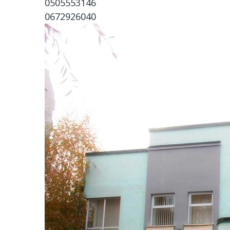
0505553146
0672926040