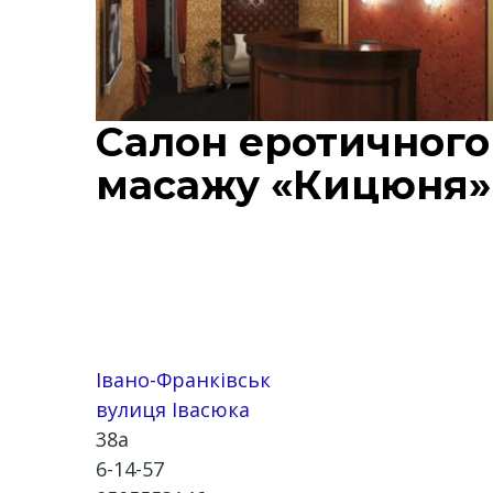
Салон еротичного
масажу «Кицюня»
Івано-Франківськ
вулиця Івасюка
38а
6-14-57