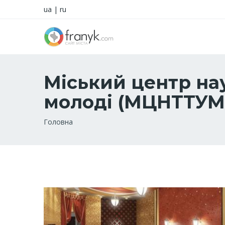
ua
|
ru
Міський центр нау
молоді (МЦНТТУМ
Рядок
Головна
навіґації