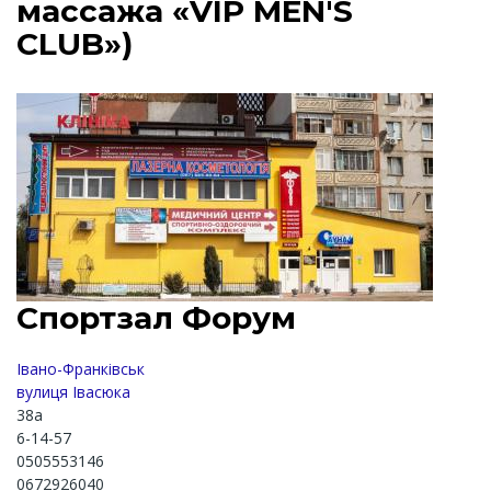
массажа «VIP MEN'S
CLUB»)
Спортзал Форум
Івано-Франківськ
вулиця Івасюка
38а
6-14-57
0505553146
0672926040