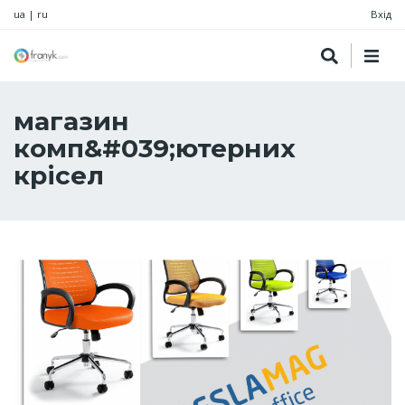
ua
|
ru
Вхід
магазин
комп&#039;ютерних
крісел