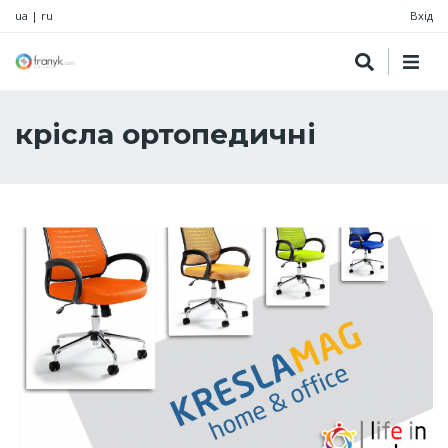
ua
|
ru
Вхід
крісла ортопедичні