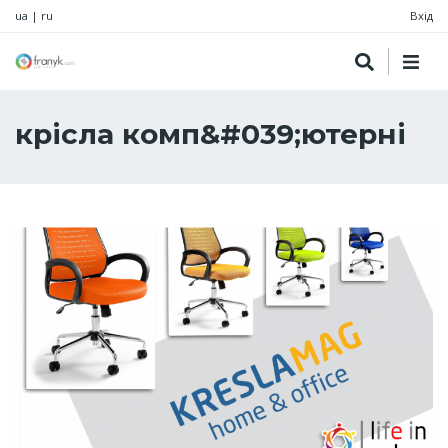
ua
|
ru
Вхід
крісла комп&#039;ютерні